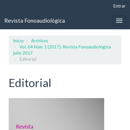
Navegación
Entrar
principal
Contenido
Revista Fonoaudiológica
principal
Togg
Barra
navig
lateral
Inicio
Archivos
Vol. 64 Núm. 1 (2017): Revista Fonoaudiológica
julio 2017
Editorial
Editorial
Barra
lateral
del