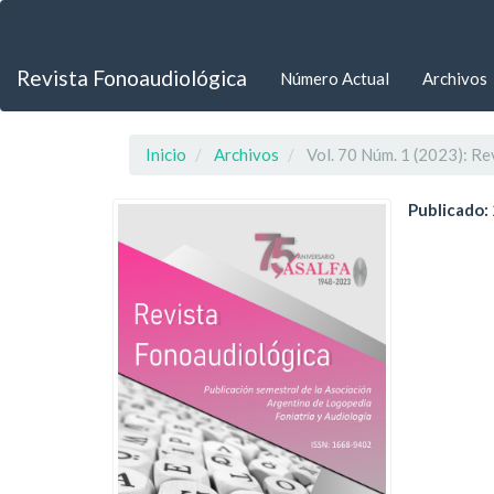
Navegación
principal
Contenido
Revista Fonoaudiológica
Número Actual
Archivos
principal
Barra
lateral
Inicio
Archivos
Vol. 70 Núm. 1 (2023): Re
Publicado: