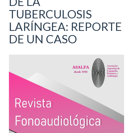
DE LA
TUBERCULOSIS
LARÍNGEA: REPORTE
DE UN CASO
Barra
lateral
del
artículo