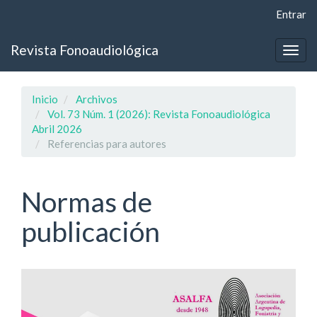
Navegación
Entrar
principal
Contenido
Revista Fonoaudiológica
principal
Togg
Barra
navig
lateral
Inicio
Archivos
Vol. 73 Núm. 1 (2026): Revista Fonoaudiológica
Abril 2026
Referencias para autores
Normas de
publicación
Barra
lateral