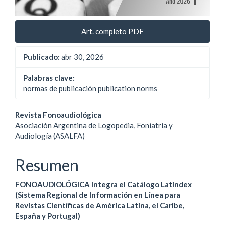
Art. completo PDF
Publicado:
abr 30, 2026
Palabras clave:
normas de publicación publication norms
Contenido
Revista Fonoaudiológica
Asociación Argentina de Logopedia, Foniatría y
principal
Audiología (ASALFA)
del
Resumen
artículo
FONOAUDIOLÓGICA Integra el Catálogo Latindex
(Sistema Regional de Información en Línea para
Revistas Científicas de América Latina, el Caribe,
España y Portugal)