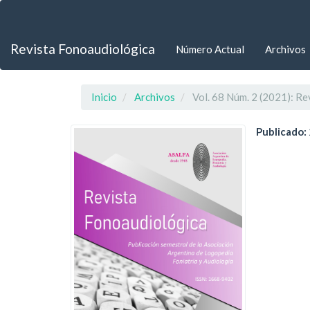
Navegación
principal
Contenido
Revista Fonoaudiológica
Número Actual
Archivos
principal
Barra
lateral
Inicio
Archivos
Vol. 68 Núm. 2 (2021): R
Publicado: